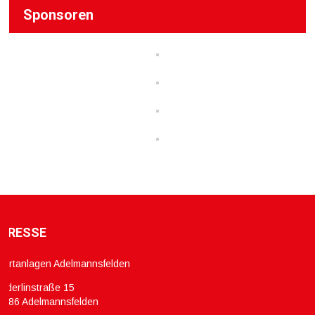
Sponsoren
DRESSE
portanlagen Adelmannsfelden
ölderlinstraße 15
3486 Adelmannsfelden