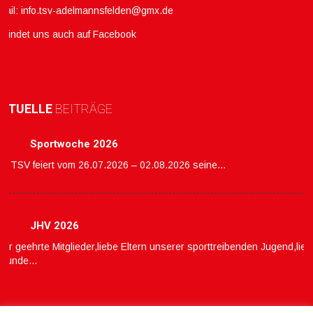
mail:
info.tsv-adelmannsfelden@gmx.de
hr findet uns auch auf Facebook
KTUELLE
BEITRÄGE
Sportwoche 2026
er TSV feiert vom 26.07.2026 – 02.08.2026 seine…
JHV 2026
ehr geehrte Mitglieder,liebe Eltern unserer sporttreibenden Jugend,lie
reunde…