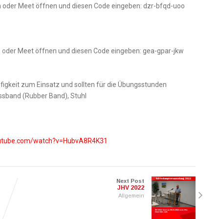
n oder Meet öffnen und diesen Code eingeben: dzr-bfqd-uoo
 o
der Meet öffnen und diesen Code eingeben: gea-gpar-jkw
figkeit zum Einsatz und
sollten für die Übungsstunden
ssband (Rubber Band), Stuhl
outube.com/watch?v=HubvA8R4K
31
Next Post
JHV 2022
Allgemein