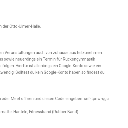
in der Otto-Ulmer-Halle.
ichen Veranstaltungen auch von zuhause aus teilzunehmen.
ss sowie neuerdings ein Termin für Rückengymnastik
folgen. Hierfür ist allerdings ein Google-Konto sowie ein
wendig! Solltest du kein Google-Konto haben so findest du
n o
der Meet öffnen und diesen Code eingeben: snf-tpnw-qgc
atte, Hanteln, Fitnessband (Rubber Band)