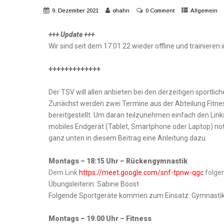
9. Dezember 2021
ohahn
0 Comment
Allgemein
+++ Update +++
Wir sind seit dem 17.01.22 wieder offline und trainieren 
+++++++++++++
Der TSV will allen anbieten bei den derzeitigen sportl
Zunächst werden zwei Termine aus der Abteilung Fitne
bereitgestellt. Um daran teilzunehmen einfach den Links 
mobiles Endgerät (Tablet, Smartphone oder Laptop) not
ganz unten in diesem Beitrag eine Anleitung dazu.
Montags – 18:15 Uhr – Rückengymnastik
Dem Link
https://meet.google.com/snf-tpnw-qgc
folge
Übungsleiterin: Sabine Boost
Folgende Sportgeräte kommen zum Einsatz: Gymnastikm
Montags – 19.00 Uhr – Fitness