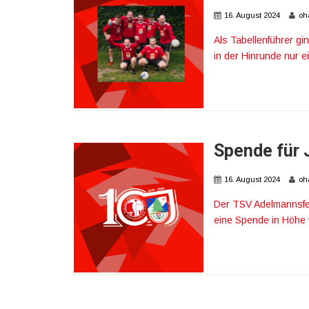
16. August 2024
oh
Als Tabellenführer 
in der Hinrunde nur e
Spende für 
16. August 2024
oh
Der TSV Adelmannsfel
eine Spende in Höhe v