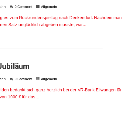
ahn
0 Comment
Allgemein
ging es zum Rückrundenspieltag nach Denkendorf. Nachdem man
inen Satz unglücklich abgeben musste, war...
+ READ MORE
Jubiläum
ahn
0 Comment
Allgemein
den bedankt sich ganz herzlich bei der VR-Bank Ellwangen für
on 1000 € für das...
+ READ MORE