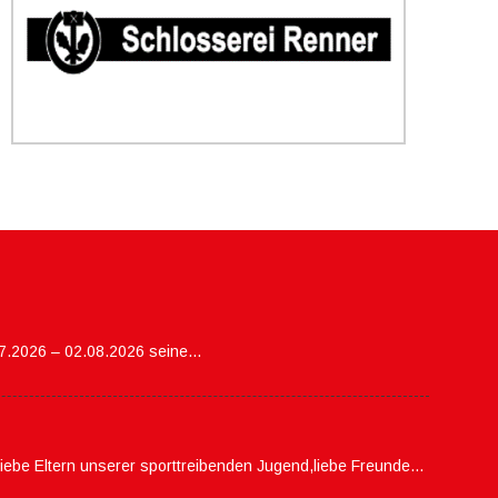
07.2026 – 02.08.2026 seine…
,liebe Eltern unserer sporttreibenden Jugend,liebe Freunde…