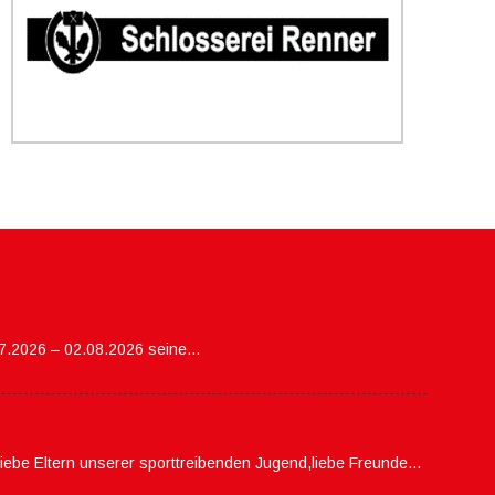
07.2026 – 02.08.2026 seine…
,liebe Eltern unserer sporttreibenden Jugend,liebe Freunde…