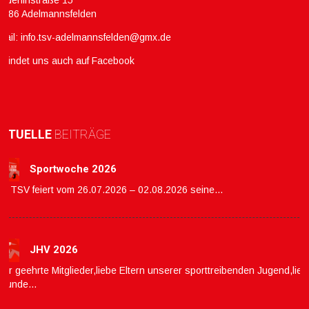
ölderlinstraße 15
3486 Adelmannsfelden
mail:
info.tsv-adelmannsfelden@gmx.de
hr findet uns auch auf Facebook
KTUELLE
BEITRÄGE
Sportwoche 2026
er TSV feiert vom 26.07.2026 – 02.08.2026 seine…
JHV 2026
ehr geehrte Mitglieder,liebe Eltern unserer sporttreibenden Jugend,lie
reunde…