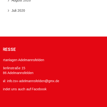
August 2020
Juli 2020
DRESSE
portanlagen Adelmannsfelden
ölderlinstraße 15
3486 Adelmannsfelden
mail:
info.tsv-adelmannsfelden@gmx.de
hr findet uns auch auf Facebook