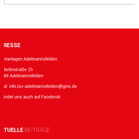
DRESSE
portanlagen Adelmannsfelden
ölderlinstraße 15
3486 Adelmannsfelden
mail:
info.tsv-adelmannsfelden@gmx.de
hr findet uns auch auf Facebook
KTUELLE
BEITRÄGE